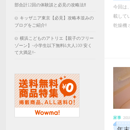
部合計12回の体験談と必見の攻略法‼️
今回は
載して
キッザニア東京【必見】攻略本並みの
乾燥機 ホワ
ブログをご紹介!!
横浜こどものアトリエ【親子のフリー
ゾーン】~小学生以下無料&大人100! 安く
て大満足!!~
家事
20
年末