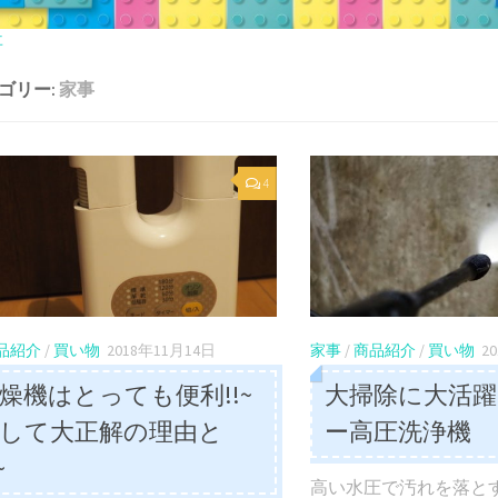
事
ゴリー:
家事
4
品紹介
/
買い物
2018年11月14日
家事
/
商品紹介
/
買い物
2
燥機はとっても便利!!~
大掃除に大活躍
して大正解の理由と
ー高圧洗浄機
~
高い水圧で汚れを落と