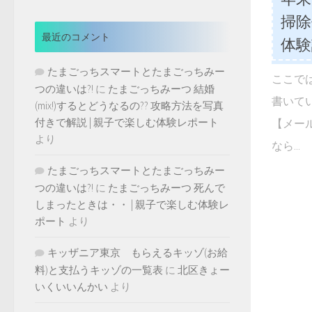
掃
最近のコメント
体験
たまごっちスマートとたまごっちみー
ここで
つの違いは?!
に
たまごっちみーつ 結婚
書いて
(mix!)するとどうなるの?? 攻略方法を写真
付きで解説 | 親子で楽しむ体験レポート
【メー
より
なら...
たまごっちスマートとたまごっちみー
つの違いは?!
に
たまごっちみーつ 死んで
しまったときは・・ | 親子で楽しむ体験レ
ポート
より
キッザニア東京 もらえるキッゾ(お給
料)と支払うキッゾの一覧表
に
北区きょー
いくいいんかい
より