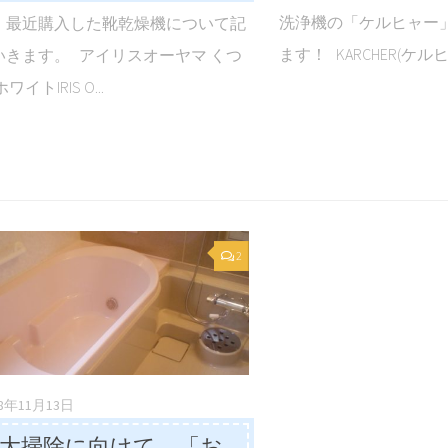
洗浄機の「ケルヒャー
、最近購入した靴乾燥機について記
ます！ KARCHER(ケルヒ.
いきます。 アイリスオーヤマ くつ
イトIRIS O...
2
18年11月13日
大掃除に向けて 「お