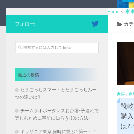
Home
>>
家
フォロー:
カテ
最近の投稿
たまごっちスマートとたまごっちみー
家事
/
商
つの違いは?!
靴乾
チームラボボーダレスお台場~子連れで
購入
楽しむために事前に知ろう! 10の方法~
は?!
キッザニア東京 何時に並ぶ??第一・二