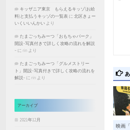
キッザニア東京 もらえるキッゾ(お給
料)と支払うキッゾの一覧表
に
北区きょー
いくいいんかい
より
たまごっちみーつ「おもちゃパーク」
開設~写真付きで詳しく攻略の流れを解説
~
に
rin
より
たまごっちみーつ「グルメストリー
ト」開設~写真付きで詳しく攻略の流れを
あ
解説~
に
rin
より
アーカイブ
2021年12月
映画