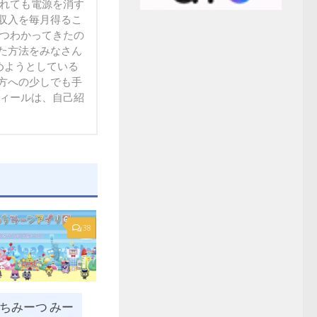
られても電源を消す
収入を毎月得るこ
ずつわかってきたの
た方法をみなさん
方への少しでも手
フィールは、自己紹
38
ちみーつ みー