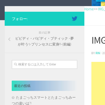
Home
>>
IMG
フォロー:
前の記事
IM
ビビディ・バビディ・ブティック ~夢
が叶う✨プリンセスに変身!!~(前編)
BY
RIN
·
2
最近の投稿
たまごっちスマートとたまごっちみー
つの違いは?!