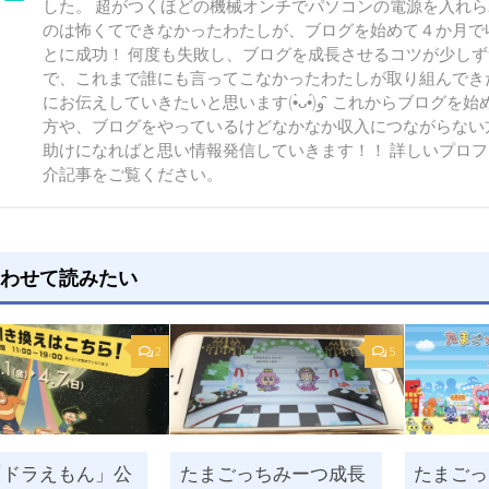
した。 超がつくほどの機械オンチでパソコンの電源を入れ
のは怖くてできなかったわたしが、ブログを始めて４か月で
とに成功！ 何度も失敗し、ブログを成長させるコツが少し
で、これまで誰にも言ってこなかったわたしが取り組んでき
にお伝えしていきたいと思います(•̀ᴗ•́)و ̑̑ これからブログを始めようとしている
方や、ブログをやっているけどなかなか収入につながらない
助けになればと思い情報発信していきます！！ 詳しいプロ
介記事をご覧ください。
わせて読みたい
2
5
「ドラえもん」公
たまごっちみーつ成長
たまごっ