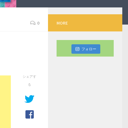
0
MORE
フォロー
シェアす
る