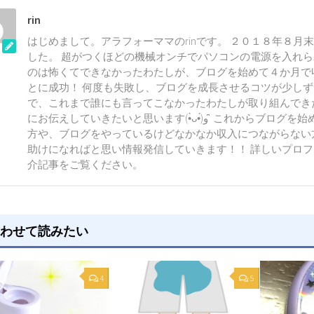
rin
はじめまして。アラフォーママのrinです。 ２０１８年８月
した。 超がつくほどの機械オンチでパソコンの電源を入れ
のは怖くてできなかったわたしが、ブログを始めて４か月で
とに成功！ 何度も失敗し、ブログを成長させるコツが少し
で、これまで誰にも言ってこなかったわたしが取り組んでき
にお伝えしていきたいと思います(•̀ᴗ•́)و ̑̑ これからブログを始めようとしている
方や、ブログをやっているけどなかなか収入につながらない
助けになればと思い情報発信していきます！！ 詳しいプロ
介記事をご覧ください。
わせて読みたい
4
5