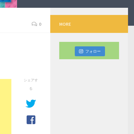
0
MORE
フォロー
シェアす
る