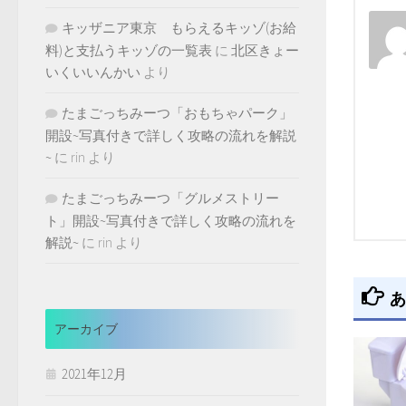
キッザニア東京 もらえるキッゾ(お給
料)と支払うキッゾの一覧表
に
北区きょー
いくいいんかい
より
たまごっちみーつ「おもちゃパーク」
開設~写真付きで詳しく攻略の流れを解説
~
に
rin
より
たまごっちみーつ「グルメストリー
ト」開設~写真付きで詳しく攻略の流れを
解説~
に
rin
より
あ
アーカイブ
2021年12月