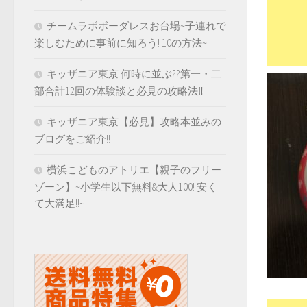
チームラボボーダレスお台場~子連れで
楽しむために事前に知ろう! 10の方法~
キッザニア東京 何時に並ぶ??第一・二
部合計12回の体験談と必見の攻略法‼️
キッザニア東京【必見】攻略本並みの
ブログをご紹介!!
横浜こどものアトリエ【親子のフリー
ゾーン】~小学生以下無料&大人100! 安く
て大満足!!~