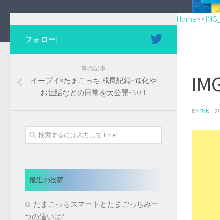
Home
>>
IMG
フォロー:
前の記事
IM
イーブイ×たまごっち 成長記録~進化や
お世話などの日常を大公開~NO.1
BY
RIN
·
2
最近の投稿
たまごっちスマートとたまごっちみー
つの違いは?!