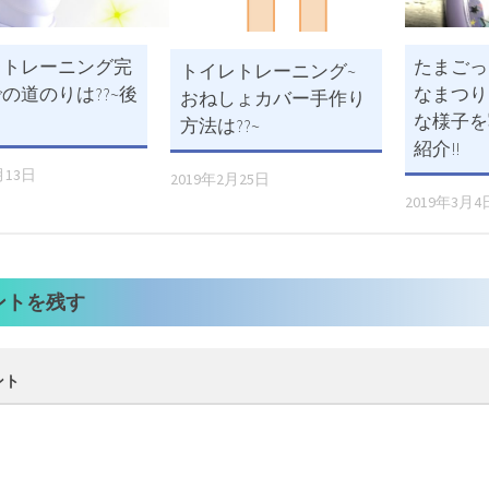
レトレーニング完
たまごっ
トイレトレーニング~
の道のりは??~後
なまつり
おねしょカバー手作り
な様子を
方法は??~
紹介!!
月13日
2019年2月25日
2019年3月4
ントを残す
ント