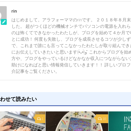
rin
はじめまして。アラフォーママのrinです。 ２０１８年８月
した。 超がつくほどの機械オンチでパソコンの電源を入れ
のは怖くてできなかったわたしが、ブログを始めて４か月で
とに成功！ 何度も失敗し、ブログを成長させるコツが少し
で、これまで誰にも言ってこなかったわたしが取り組んでき
にお伝えしていきたいと思います(•̀ᴗ•́)و ̑̑ これからブログを始めようとしている
方や、ブログをやっているけどなかなか収入につながらない
助けになればと思い情報発信していきます！！ 詳しいプロ
介記事をご覧ください。
わせて読みたい
1
10