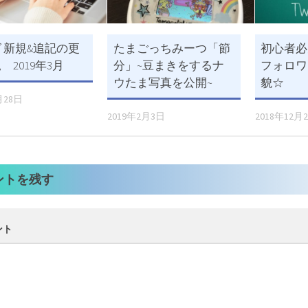
 新規&追記の更
たまごっちみーつ「節
初心者必見
 2019年3月
分」~豆まきをするナ
フォロワ
ウたま写真を公開~
貌☆
月28日
2019年2月3日
2018年12月
ントを残す
ント