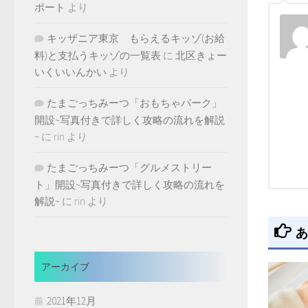
ポート
より
キッザニア東京 もらえるキッゾ(お給
料)と支払うキッゾの一覧表
に
北区きょー
いくいいんかい
より
たまごっちみーつ「おもちゃパーク」
開設~写真付きで詳しく攻略の流れを解説
~
に
rin
より
たまごっちみーつ「グルメストリー
ト」開設~写真付きで詳しく攻略の流れを
解説~
に
rin
より
あ
アーカイブ
2021年12月