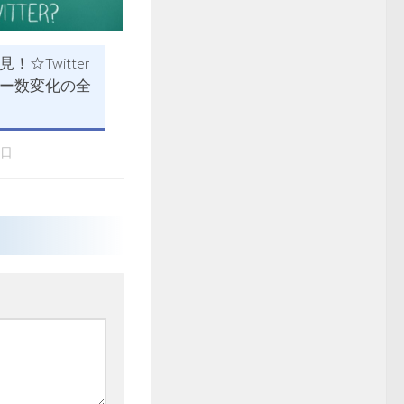
！☆Twitter
ー数変化の全
2日