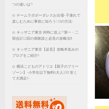
つの違いは?!
チームラボボーダレスお台場~子連れで
楽しむために事前に知ろう! 10の方法~
キッザニア東京 何時に並ぶ??第一・二
部合計12回の体験談と必見の攻略法‼️
キッザニア東京【必見】攻略本並みの
ブログをご紹介!!
横浜こどものアトリエ【親子のフリー
ゾーン】~小学生以下無料&大人100! 安く
て大満足!!~