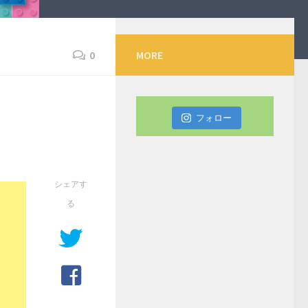
0
MORE
フォロー
シェアす
る