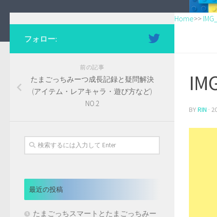
Home
>>
IMG
フォロー:
前の記事
IM
たまごっちみーつ成長記録と疑問解決
(アイテム・レアキャラ・遊び方など)
NO.2
BY
RIN
·
2
最近の投稿
たまごっちスマートとたまごっちみー