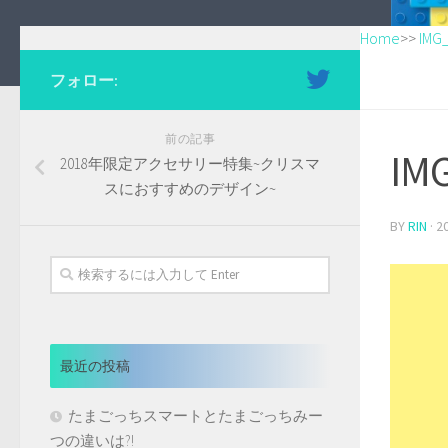
Home
>>
IMG
フォロー:
前の記事
IM
2018年限定アクセサリー特集~クリスマ
スにおすすめのデザイン~
BY
RIN
·
2
最近の投稿
たまごっちスマートとたまごっちみー
つの違いは?!