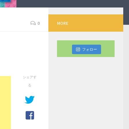
0
MORE
フォロー
シェアす
る