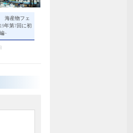
 海産物フェ
19年第7回に初
中編~
日