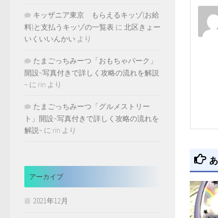
キッザニア東京 もらえるキッゾ(お給
料)と支払うキッゾの一覧表
に
北区きょー
いくいいんかい
より
たまごっちみーつ「おもちゃパーク」
開設~写真付きで詳しく攻略の流れを解説
~
に
rin
より
たまごっちみーつ「グルメストリー
ト」開設~写真付きで詳しく攻略の流れを
解説~
に
rin
より
あ
アーカイブ
2021年12月