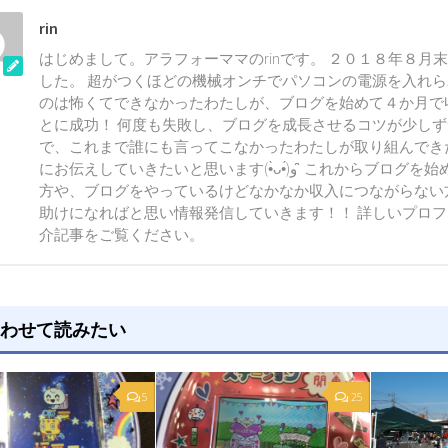
rin
はじめまして。アラフォーママのrinです。 ２０１８年８月
した。 超がつくほどの機械オンチでパソコンの電源を入れ
のは怖くてできなかったわたしが、ブログを始めて４か月で
とに成功！ 何度も失敗し、ブログを成長させるコツが少し
で、これまで誰にも言ってこなかったわたしが取り組んでき
にお伝えしていきたいと思います(•̀ᴗ•́)و ̑̑ これからブログを始めようとしている
方や、ブログをやっているけどなかなか収入につながらない
助けになればと思い情報発信していきます！！ 詳しいプロ
介記事をご覧ください。
わせて読みたい
5
25