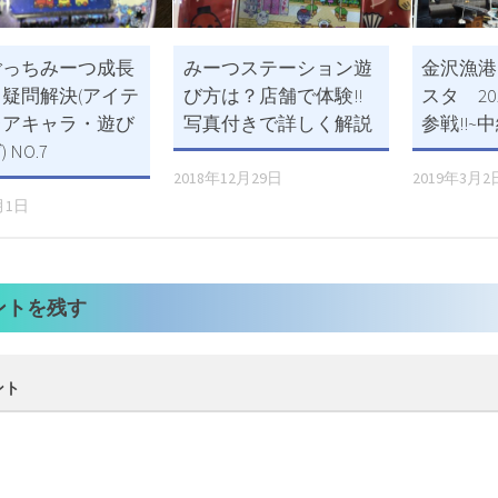
ごっちみーつ成長
みーつステーション遊
金沢漁港
疑問解決(アイテ
び方は？店舗で体験!!
スタ 20
レアキャラ・遊び
写真付きで詳しく解説
参戦!!~
 NO.7
2018年12月29日
2019年3月2
月1日
ントを残す
ント