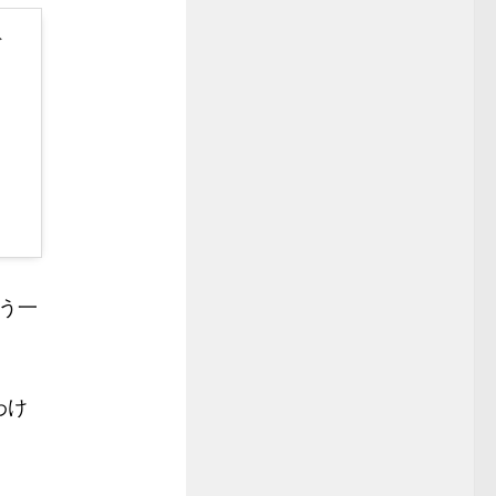
ト
う一
わけ