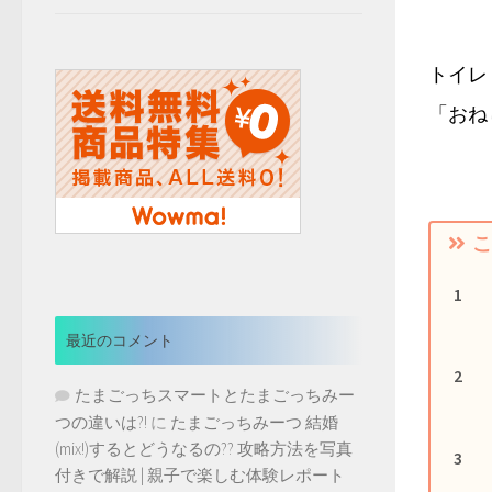
トイレ
「おね
こ
最近のコメント
たまごっちスマートとたまごっちみー
つの違いは?!
に
たまごっちみーつ 結婚
(mix!)するとどうなるの?? 攻略方法を写真
付きで解説 | 親子で楽しむ体験レポート