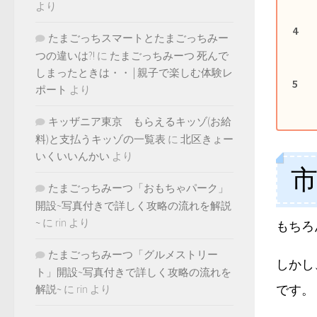
より
たまごっちスマートとたまごっちみー
つの違いは?!
に
たまごっちみーつ 死んで
しまったときは・・ | 親子で楽しむ体験レ
ポート
より
キッザニア東京 もらえるキッゾ(お給
料)と支払うキッゾの一覧表
に
北区きょー
いくいいんかい
より
たまごっちみーつ「おもちゃパーク」
開設~写真付きで詳しく攻略の流れを解説
~
に
rin
より
もちろ
たまごっちみーつ「グルメストリー
しかし
ト」開設~写真付きで詳しく攻略の流れを
です。
解説~
に
rin
より