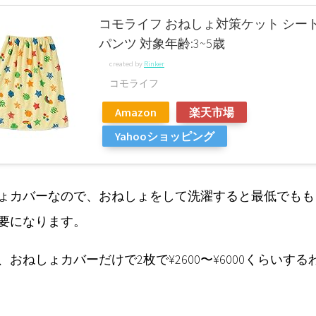
コモライフ おねしょ対策ケット シー
パンツ 対象年齢:3~5歳
created by
Rinker
コモライフ
Amazon
楽天市場
Yahooショッピング
ょカバーなので、おねしょをして洗濯すると最低でもも
要になります。
、おねしょカバーだけで2枚で¥2600〜¥6000くらいする