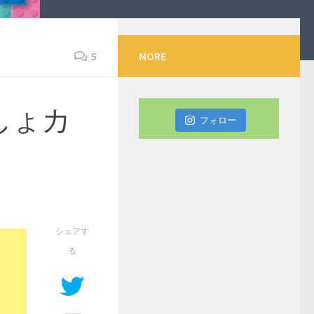
5
MORE
しょカ
フォロー
シェアす
る