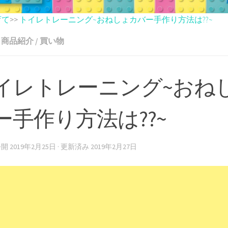
育て
>>
トイレトレーニング~おねしょカバー手作り方法は??~
商品紹介
/
買い物
イレトレーニング~おね
ー手作り方法は??~
 公開
2019年2月25日
· 更新済み
2019年2月27日