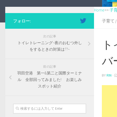
Home
>>
子
フォロー:
子育て
/
次の記事
ト
トイレトレーニング~夜のおむつ外し
をするときの対策は??~
バ
前の記事
羽田空港 第一&第二と国際ターミナ
BY
RIN
·
ル 全部回ってみました! お楽しみ
スポット紹介