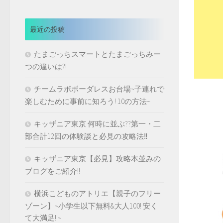
最近の投稿
たまごっちスマートとたまごっちみー
つの違いは?!
チームラボボーダレスお台場~子連れで
楽しむために事前に知ろう! 10の方法~
キッザニア東京 何時に並ぶ??第一・二
部合計12回の体験談と必見の攻略法‼️
キッザニア東京【必見】攻略本並みの
ブログをご紹介!!
横浜こどものアトリエ【親子のフリー
ゾーン】~小学生以下無料&大人100! 安く
て大満足!!~