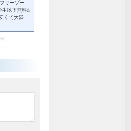
フリーゾー
学生以下無料&
! 安くて大満
1日