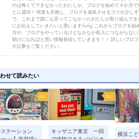
のは怖くてできなかったわたしが、ブログを始めて４か月で
とに成功！ 何度も失敗し、ブログを成長させるコツが少し
で、これまで誰にも言ってこなかったわたしが取り組んでき
にお伝えしていきたいと思います(•̀ᴗ•́)و ̑̑ これからブログを始めようとしている
方や、ブログをやっているけどなかなか収入につながらない
助けになればと思い情報発信していきます！！ 詳しいプロ
介記事をご覧ください。
わせて読みたい
2
2
つステーション
キッザニア東京 一回
横浜こど