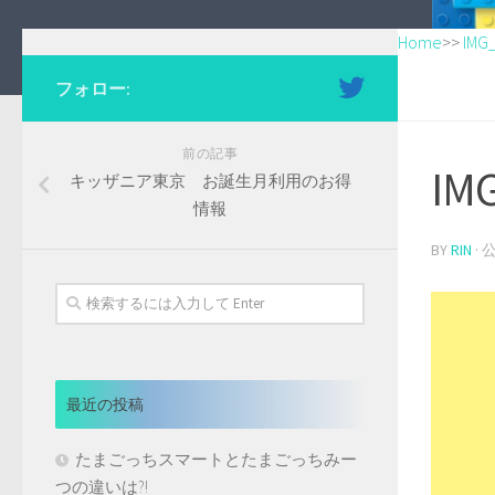
Home
>>
IMG
フォロー:
前の記事
IM
キッザニア東京 お誕生月利用のお得
情報
BY
RIN
·
最近の投稿
たまごっちスマートとたまごっちみー
つの違いは?!