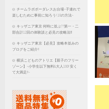
チームラボボーダレスお台場~子連れで
楽しむために事前に知ろう! 10の方法~
キッザニア東京 何時に並ぶ??第一・二
部合計12回の体験談と必見の攻略法‼️
キッザニア東京【必見】攻略本並みの
ブログをご紹介!!
横浜こどものアトリエ【親子のフリー
ゾーン】~小学生以下無料&大人100! 安く
て大満足!!~