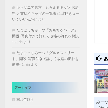
キッザニア東京 もらえるキッゾ(お給
料)と支払うキッゾの一覧表
に
北区きょー
いくいいんかい
より
たまごっちみーつ「おもちゃパーク」
開設~写真付きで詳しく攻略の流れを解説
~
に
rin
より
たまごっちみーつ「グルメストリー
あ
ト」開設~写真付きで詳しく攻略の流れを
解説~
に
rin
より
アーカイブ
2021年12月
みー