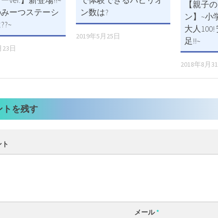
ver.】新登場!!~
で体験できるパビリオ
【親子の
のみーつステーシ
ン数は?
ン】~小
?~
大人100
2019年5月25日
足!!~
月23日
2018年8月3
ントを残す
ント
メール
*