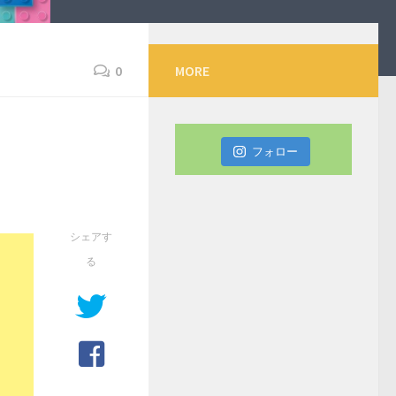
0
MORE
フォロー
シェアす
る