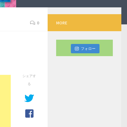
0
MORE
フォロー
シェアす
る