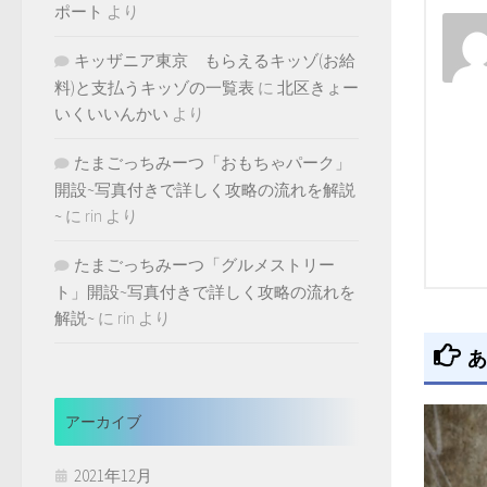
ポート
より
キッザニア東京 もらえるキッゾ(お給
料)と支払うキッゾの一覧表
に
北区きょー
いくいいんかい
より
たまごっちみーつ「おもちゃパーク」
開設~写真付きで詳しく攻略の流れを解説
~
に
rin
より
たまごっちみーつ「グルメストリー
ト」開設~写真付きで詳しく攻略の流れを
解説~
に
rin
より
あ
アーカイブ
2021年12月