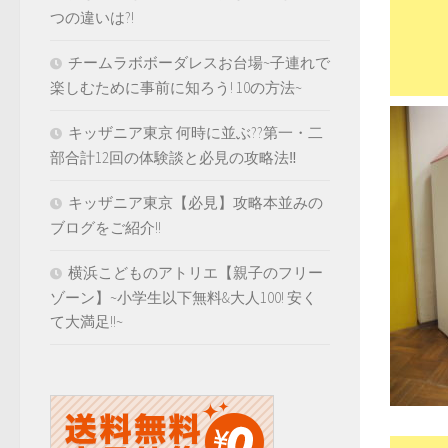
つの違いは?!
チームラボボーダレスお台場~子連れで
楽しむために事前に知ろう! 10の方法~
キッザニア東京 何時に並ぶ??第一・二
部合計12回の体験談と必見の攻略法‼️
キッザニア東京【必見】攻略本並みの
ブログをご紹介!!
横浜こどものアトリエ【親子のフリー
ゾーン】~小学生以下無料&大人100! 安く
て大満足!!~