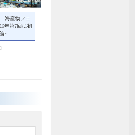
 海産物フェ
19年第7回に初
中編~
日