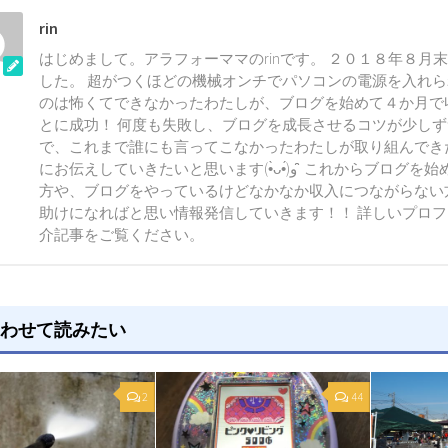
rin
はじめまして。アラフォーママのrinです。 ２０１８年８月
した。 超がつくほどの機械オンチでパソコンの電源を入れ
のは怖くてできなかったわたしが、ブログを始めて４か月で
とに成功！ 何度も失敗し、ブログを成長させるコツが少し
で、これまで誰にも言ってこなかったわたしが取り組んでき
にお伝えしていきたいと思います(•̀ᴗ•́)و ̑̑ これからブログを始めようとしている
方や、ブログをやっているけどなかなか収入につながらない
助けになればと思い情報発信していきます！！ 詳しいプロ
介記事をご覧ください。
わせて読みたい
2
44