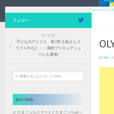
Home
>>
OLY
フォロー:
前の記事
OL
子どものアトリエ 第2弾! 土粘土とク
ラフト中心に・・ 偶然プリキュアショ
ーにも遭遇!!
BY
RIN
·
2
最近の投稿
たまごっちスマートとたまごっちみー