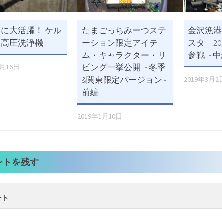
に大活躍！ ケル
たまごっちみーつステ
金沢漁港
ー高圧洗浄機
ーション限定アイテ
スタ 20
ム・キャラクター・リ
参戦!!~
ビング一挙公開!!~冬季
1月16日
&関東限定バージョン~
2019年3月2
前編
2019年1月10日
ントを残す
ント