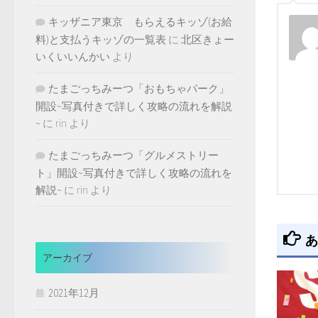
キッザニア東京 もらえるキッゾ(お給
料)と支払うキッゾの一覧表
に
北区きょー
いくいいんかい
より
たまごっちみーつ「おもちゃパーク」
開設~写真付きで詳しく攻略の流れを解説
~
に
rin
より
たまごっちみーつ「グルメストリー
ト」開設~写真付きで詳しく攻略の流れを
解説~
に
rin
より
あ
アーカイブ
2021年12月