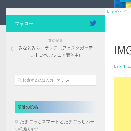
Home
>>
IMG
フォロー:
前の記事
IM
みなとみらいランチ【フェスタガーデ
ン】いちごフェア開催中!!
BY
RIN
·
2
最近の投稿
たまごっちスマートとたまごっちみー
つの違いは?!