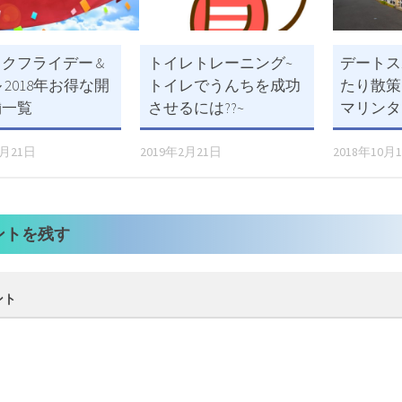
クフライデー &
トイレトレーニング~
デートス
 2018年お得な開
トイレでうんちを成功
たり散策
舗一覧
させるには??~
マリンタ
1月21日
2019年2月21日
2018年10月
ントを残す
ント