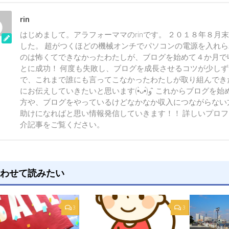
rin
はじめまして。アラフォーママのrinです。 ２０１８年８月
した。 超がつくほどの機械オンチでパソコンの電源を入れ
のは怖くてできなかったわたしが、ブログを始めて４か月で
とに成功！ 何度も失敗し、ブログを成長させるコツが少し
で、これまで誰にも言ってこなかったわたしが取り組んでき
にお伝えしていきたいと思います(•̀ᴗ•́)و ̑̑ これからブログを始めようとしている
方や、ブログをやっているけどなかなか収入につながらない
助けになればと思い情報発信していきます！！ 詳しいプロ
介記事をご覧ください。
わせて読みたい
3
3