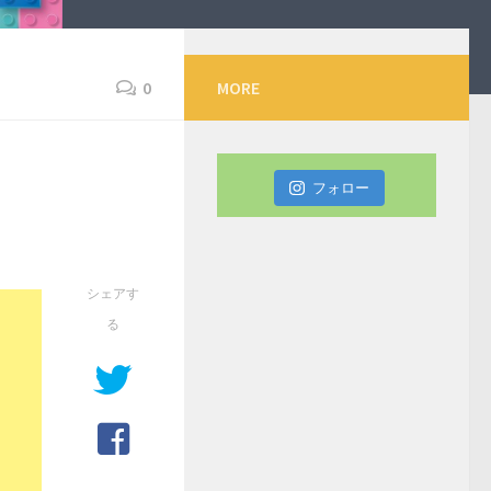
0
MORE
フォロー
シェアす
る