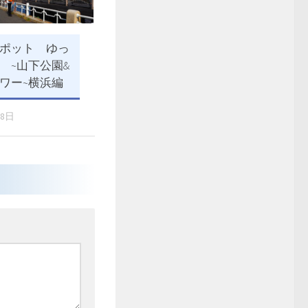
ポット ゆっ
 ~山下公園&
ワー~横浜編
18日