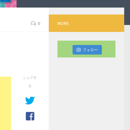
0
MORE
フォロー
シェアす
る