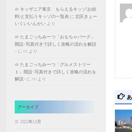
キッザニア東京 もらえるキッゾ(お給
料)と支払うキッゾの一覧表
に
北区きょー
いくいいんかい
より
たまごっちみーつ「おもちゃパーク」
開設~写真付きで詳しく攻略の流れを解説
~
に
rin
より
たまごっちみーつ「グルメストリー
ト」開設~写真付きで詳しく攻略の流れを
解説~
に
rin
より
あ
アーカイブ
2021年12月