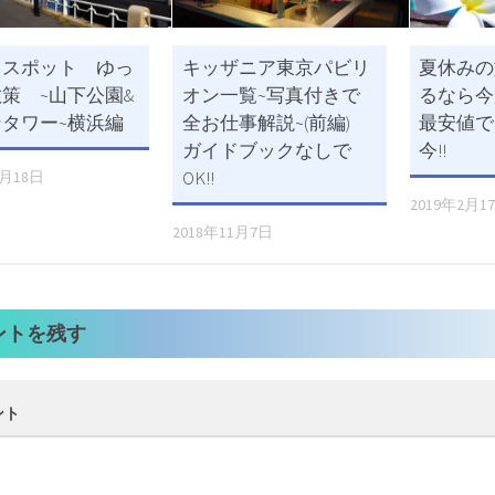
トスポット ゆっ
キッザニア東京パビリ
夏休みの
策 ~山下公園&
オン一覧~写真付きで
るなら今
タワー~横浜編
全お仕事解説~(前編)
最安値で
ガイドブックなしで
今!!
OK!!
0月18日
2019年2月1
2018年11月7日
ントを残す
ント