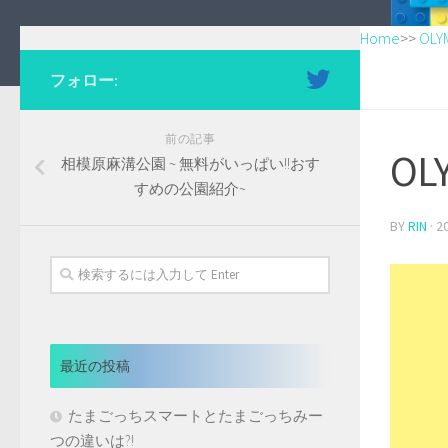
Home
>>
OLY
フォロー:
前の記事
OL
相模原麻溝公園 ~ 無料がいっぱい!!おす
すめの公園紹介~
BY
RIN
·
2
最近の投稿
たまごっちスマートとたまごっちみー
つの違いは?!