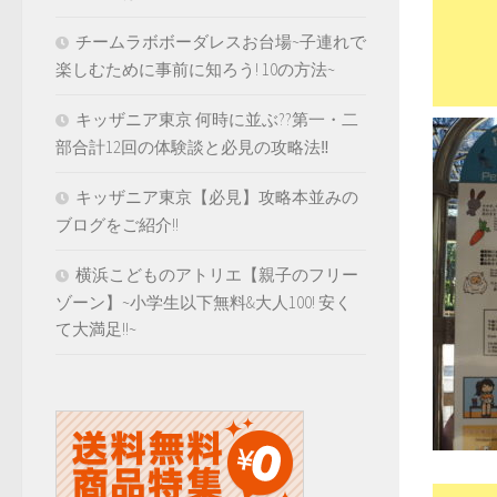
チームラボボーダレスお台場~子連れで
楽しむために事前に知ろう! 10の方法~
キッザニア東京 何時に並ぶ??第一・二
部合計12回の体験談と必見の攻略法‼️
キッザニア東京【必見】攻略本並みの
ブログをご紹介!!
横浜こどものアトリエ【親子のフリー
ゾーン】~小学生以下無料&大人100! 安く
て大満足!!~