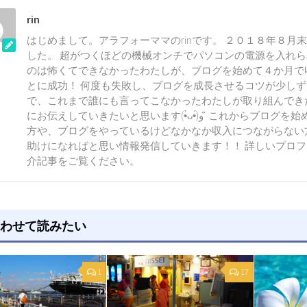
rin
はじめまして。アラフォーママのrinです。 ２０１８年８月
した。 超がつくほどの機械オンチでパソコンの電源を入れ
のは怖くてできなかったわたしが、ブログを始めて４か月で
とに成功！ 何度も失敗し、ブログを成長させるコツが少し
で、これまで誰にも言ってこなかったわたしが取り組んでき
にお伝えしていきたいと思います(•̀ᴗ•́)و ̑̑ これからブログを始めようとしている
方や、ブログをやっているけどなかなか収入につながらない
助けになればと思い情報発信していきます！！ 詳しいプロ
介記事をご覧ください。
わせて読みたい
1
17