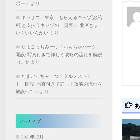
ポート
より
キッザニア東京 もらえるキッゾ(お給
料)と支払うキッゾの一覧表
に
北区きょー
いくいいんかい
より
たまごっちみーつ「おもちゃパーク」
開設~写真付きで詳しく攻略の流れを解説
~
に
rin
より
たまごっちみーつ「グルメストリー
ト」開設~写真付きで詳しく攻略の流れを
解説~
に
rin
より
あ
アーカイブ
2021年12月