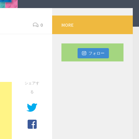
0
MORE
フォロー
シェアす
る