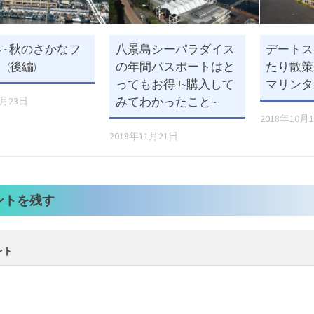
 ~秋のさかなフ
八景島シーパラダイス
デートス
 (後編)
の年間パスポートはと
たり散策
ってもお得!!~購入して
マリンタ
みてわかったこと~
1月23日
2018年10月
2018年11月21日
ントを残す
ント