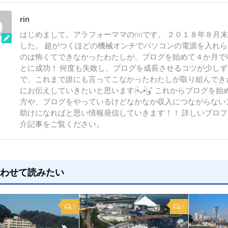
rin
はじめまして。アラフォーママのrinです。 ２０１８年８月
した。 超がつくほどの機械オンチでパソコンの電源を入れ
のは怖くてできなかったわたしが、ブログを始めて４か月で
とに成功！ 何度も失敗し、ブログを成長させるコツが少し
で、これまで誰にも言ってこなかったわたしが取り組んでき
にお伝えしていきたいと思います(•̀ᴗ•́)و ̑̑ これからブログを始めようとしている
方や、ブログをやっているけどなかなか収入につながらない
助けになればと思い情報発信していきます！！ 詳しいプロ
介記事をご覧ください。
わせて読みたい
3
5