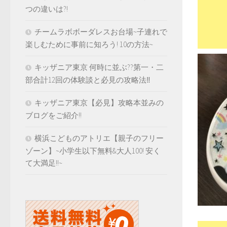
つの違いは?!
チームラボボーダレスお台場~子連れで
楽しむために事前に知ろう! 10の方法~
キッザニア東京 何時に並ぶ??第一・二
部合計12回の体験談と必見の攻略法‼️
キッザニア東京【必見】攻略本並みの
ブログをご紹介!!
横浜こどものアトリエ【親子のフリー
ゾーン】~小学生以下無料&大人100! 安く
て大満足!!~