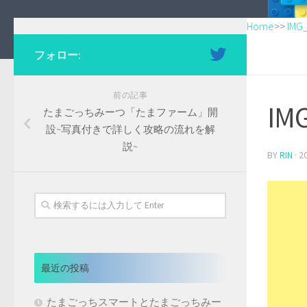
Home
>>
IMG
フォロー:
前の記事
IM
たまごっちみーつ「たまファーム」開
設~写真付きで詳しく攻略の流れを解
説~
BY
RIN
·
2
最近の投稿
たまごっちスマートとたまごっちみー