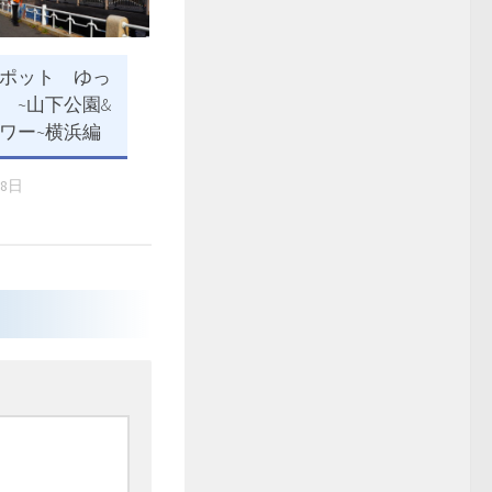
ポット ゆっ
 ~山下公園&
ワー~横浜編
18日