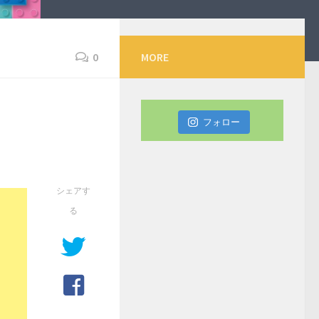
0
MORE
フォロー
シェアす
る