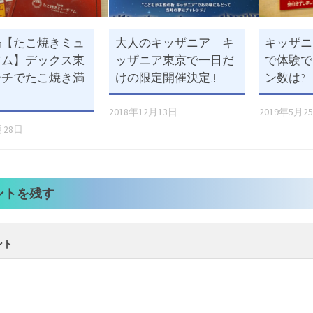
場【たこ焼きミュ
大人のキッザニア キ
キッザニ
アム】デックス東
ッザニア東京で一日だ
で体験で
ーチでたこ焼き満
けの限定開催決定!!
ン数は?
2018年12月13日
2019年5月2
月28日
ントを残す
ント