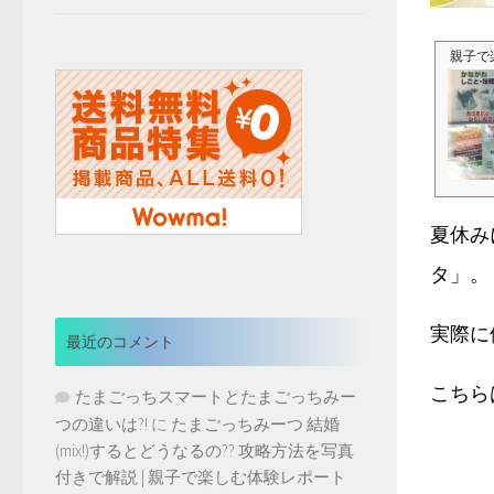
親子で
夏休み
タ」。
実際に
最近のコメント
こちら
たまごっちスマートとたまごっちみー
つの違いは?!
に
たまごっちみーつ 結婚
(mix!)するとどうなるの?? 攻略方法を写真
付きで解説 | 親子で楽しむ体験レポート