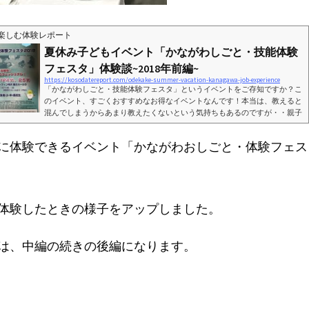
楽しむ体験レポート
夏休み子どもイベント「かながわしごと・技能体験
フェスタ」体験談~2018年前編~
https://kosodatereport.com/odekake-summer-vacation-kanagawa-job-experience
「かながわしごと・技能体験フェスタ」というイベントをご存知ですか？こ
のイベント、すごくおすすめなお得なイベントなんです！本当は、教えると
混んでしまうからあまり教えたくないという気持ちもあるのですが・・親子
共にとってもいい体験ができるイベントで、いろいろな方にも味わっていた
だきたいのでご紹介します!!夏休みを無駄に過ごしてしまいそうなら、ぜひ
に体験できるイベント「かながわおしごと・体験フェス
このイベントに参加してみてくださいね。 どんなイベントなの？！このイベ
ントは、簡単に言うと「いろいろな職業を体験することができるイベント」
なんです。普段...
体験したときの様子をアップしました。
は、中編の続きの後編になります。