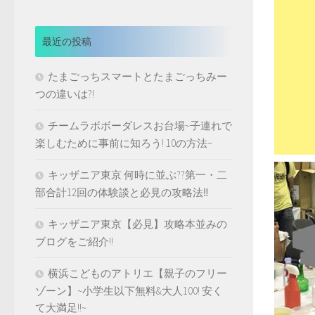
最近の投稿
たまごっちスマートとたまごっちみー
つの違いは?!
チームラボボーダレスお台場~子連れで
楽しむために事前に知ろう! 10の方法~
キッザニア東京 何時に並ぶ??第一・二
部合計12回の体験談と必見の攻略法‼️
キッザニア東京【必見】攻略本並みの
ブログをご紹介!!
横浜こどものアトリエ【親子のフリー
ゾーン】~小学生以下無料&大人100! 安く
て大満足!!~