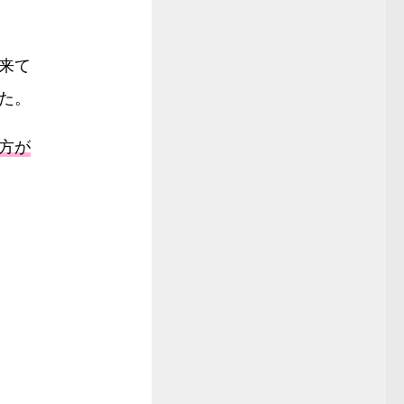
来て
た。
方が