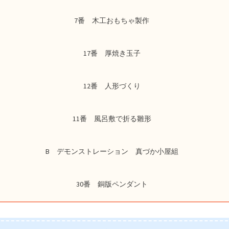
7番 木工おもちゃ製作
17番 厚焼き玉子
12番 人形づくり
11番 風呂敷で折る雛形
B デモンストレーション 真づか小屋組
30番 銅版ペンダント