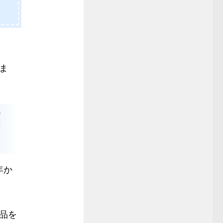
ま
葉
年か
品を