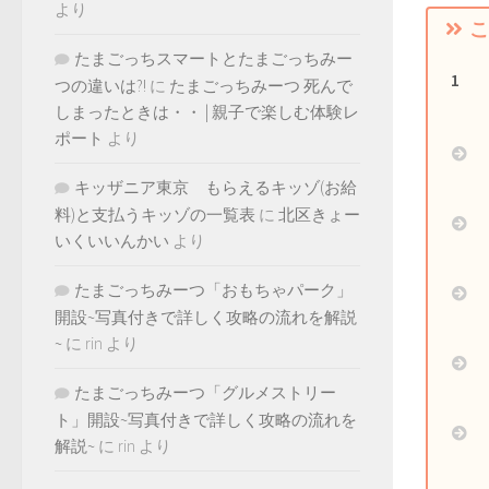
より
こ
たまごっちスマートとたまごっちみー
つの違いは?!
に
たまごっちみーつ 死んで
しまったときは・・ | 親子で楽しむ体験レ
ポート
より
キッザニア東京 もらえるキッゾ(お給
料)と支払うキッゾの一覧表
に
北区きょー
いくいいんかい
より
たまごっちみーつ「おもちゃパーク」
開設~写真付きで詳しく攻略の流れを解説
~
に
rin
より
たまごっちみーつ「グルメストリー
ト」開設~写真付きで詳しく攻略の流れを
解説~
に
rin
より