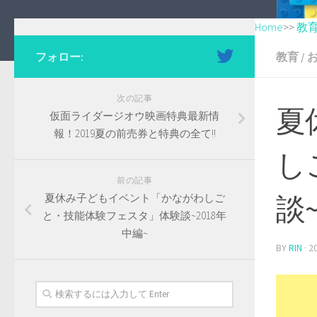
Home
>>
教
フォロー:
教育
/
次の記事
夏
仮面ライダージオウ映画特典最新情
報！2019夏の前売券と特典の全て!!
し
前の記事
談~
夏休み子どもイベント「かながわしご
と・技能体験フェスタ」体験談~2018年
中編~
BY
RIN
·
2