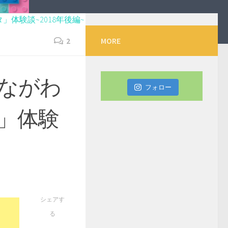
体験談~2018年後編~
2
MORE
ながわ
フォロー
」体験
シェアす
る