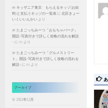
キッザニア東京 もらえるキッゾ(お給
料)と支払うキッゾの一覧表
に
北区きょー
いくいいんかい
より
たまごっちみーつ「おもちゃパーク」
開設~写真付きで詳しく攻略の流れを解説
~
に
rin
より
たまごっちみーつ「グルメストリー
ト」開設~写真付きで詳しく攻略の流れを
解説~
に
rin
より
あ
アーカイブ
2021年12月