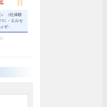
ン 3社体験
~TBC・エルセ
ュゼ~
6日