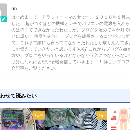
rin
はじめまして。アラフォーママのrinです。 ２０１８年８月
した。 超がつくほどの機械オンチでパソコンの電源を入れ
のは怖くてできなかったわたしが、ブログを始めて４か月で
とに成功！ 何度も失敗し、ブログを成長させるコツが少し
で、これまで誰にも言ってこなかったわたしが取り組んでき
にお伝えしていきたいと思います(•̀ᴗ•́)و ̑̑ これからブログを始めようとしている
方や、ブログをやっているけどなかなか収入につながらない
助けになればと思い情報発信していきます！！ 詳しいプロ
介記事をご覧ください。
わせて読みたい
40
5