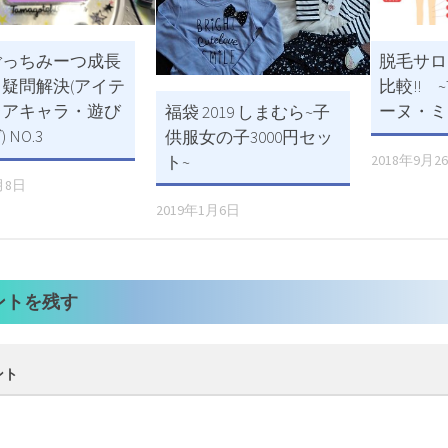
ごっちみーつ成長
脱毛サロ
疑問解決(アイテ
比較!! 
レアキャラ・遊び
ーヌ・ミ
福袋 2019 しまむら~子
 NO.3
供服女の子3000円セッ
2018年9月2
ト~
月8日
2019年1月6日
ントを残す
ント