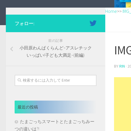
Home
>>
IMG
フォロー:
前の記事
IM
小田原わんぱくらんど~アスレチック
いっぱい!子ども大満足~(前編)
BY
RIN
·
2
最近の投稿
たまごっちスマートとたまごっちみー
つの違いは?!