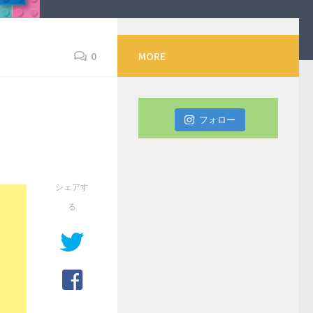
0
MORE
フォロー
シェアす
る